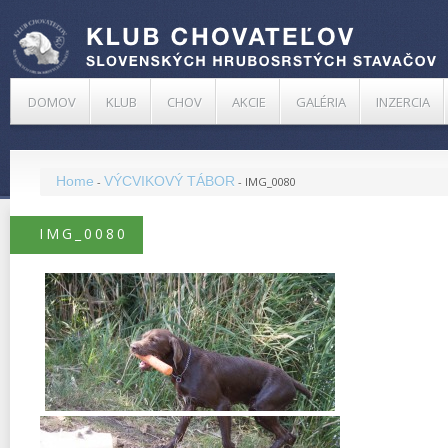
DOMOV
KLUB
CHOV
AKCIE
GALÉRIA
INZERCIA
Home
VÝCVIKOVÝ TÁBOR
-
-
IMG_0080
IMG_0080