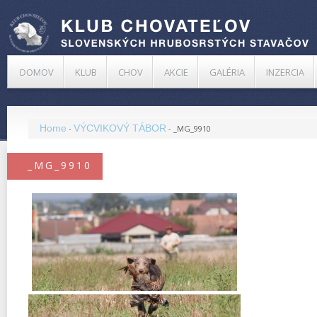
DOMOV
KLUB
CHOV
AKCIE
GALÉRIA
INZERCIA
Home
VÝCVIKOVÝ TÁBOR
-
-
_MG_9910
_MG_9910