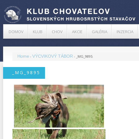
DOMOV
KLUB
CHOV
AKCIE
GALÉRIA
INZERCIA
Home
VÝCVIKOVÝ TÁBOR
-
-
_MG_9895
_MG_9895