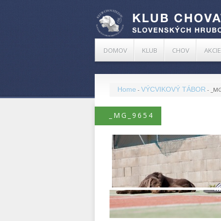
DOMOV
KLUB
CHOV
AKCIE
Home
VÝCVIKOVÝ TÁBOR
-
-
_MG
_MG_9654