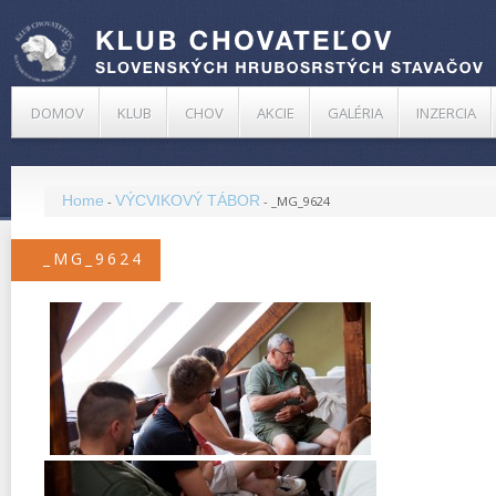
DOMOV
KLUB
CHOV
AKCIE
GALÉRIA
INZERCIA
Home
VÝCVIKOVÝ TÁBOR
-
-
_MG_9624
_MG_9624