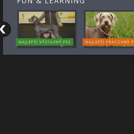
FUN & LEARNING
NAJLEPŠÍ VÝSTAVNÝ PES
NAJLEPŠÍ PRACOVNÝ P