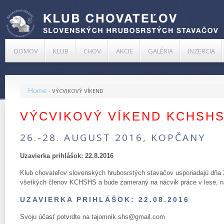
DOMOV
KLUB
CHOV
AKCIE
GALÉRIA
INZERCIA
Home
-
VÝCVIKOVÝ VÍKEND
VÝCVIKOVÝ VÍKEND KCHSHS
26.-28. AUGUST 2016, KOPČANY
Uzavierka prihlášok: 22.8.2016
Klub chovateľov slovenských hrubosrstých stavačov usporiadajú dňa 
všetkých členov KCHSHS a bude zameraný na nácvik práce v lese, na
UZAVIERKA PRIHLÁŠOK: 22.08.2016
Svoju účasť potvrdte na tajomnik.shs@gmail.com