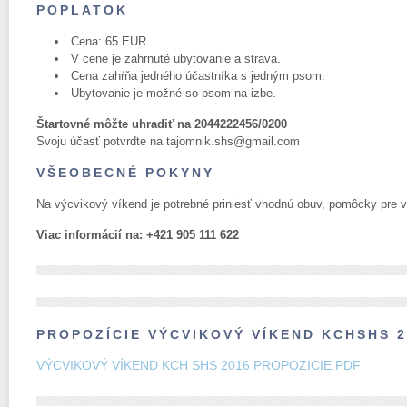
POPLATOK
Cena: 65 EUR
V cene je zahrnuté ubytovanie a strava.
Cena zahŕňa jedného účastníka s jedným psom.
Ubytovanie je možné so psom na izbe.
Štartovné môžte uhradiť na 2044222456/0200
Svoju účasť potvrdte na tajomnik.shs@gmail.com
VŠEOBECNÉ POKYNY
Na výcvikový víkend je potrebné priniesť vhodnú obuv, pomôcky pre v
Viac informácií na: +421 905 111 622
PROPOZÍCIE VÝCVIKOVÝ VÍKEND KCHSHS 2
VÝCVIKOVÝ VÍKEND KCH SHS 2016 PROPOZICIE.PDF