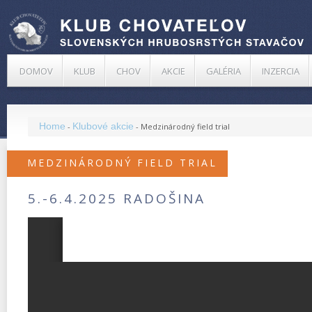
DOMOV
KLUB
CHOV
AKCIE
GALÉRIA
INZERCIA
Home
Klubové akcie
-
-
Medzinárodný field trial
MEDZINÁRODNÝ FIELD TRIAL
5.-6.4.2025 RADOŠINA